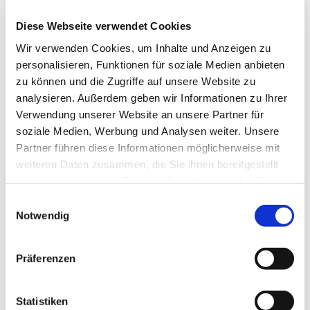
1988 Karl Vetter
Diese Webseite verwendet Cookies
Internist & Stoffwechselforscher
Wir verwenden Cookies, um Inhalte und Anzeigen zu
1989 Johann Carl Somogyi
personalisieren, Funktionen für soziale Medien anbieten
zu können und die Zugriffe auf unsere Website zu
Klinischer Chemiker
analysieren. Außerdem geben wir Informationen zu Ihrer
Verwendung unserer Website an unsere Partner für
1991 Georg Brubacher
soziale Medien, Werbung und Analysen weiter. Unsere
Partner führen diese Informationen möglicherweise mit
Chemiker & Vitaminforscher
weiteren Daten zusammen, die Sie ihnen bereitgestellt
Entwicklung der Vitaminanalytik zu
haben oder die sie im Rahmen Ihrer Nutzung der Dienste
Präzisionsinstrument für
gesammelt haben.
Einwilligungsauswahl
Tier-/Humanstudien
Notwendig
1993 Siegfried Heyden
Präferenzen
Epidemiologe
Kardiovaskuläre Erkrankungen & Salz,
Statistiken
Kalium, Kaffee, Körpergewicht(-