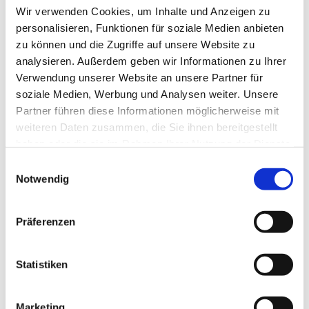
Wir verwenden Cookies, um Inhalte und Anzeigen zu
personalisieren, Funktionen für soziale Medien anbieten
16. September 2025
Allgemein
zu können und die Zugriffe auf unsere Website zu
Mehr Orientierung für
analysieren. Außerdem geben wir Informationen zu Ihrer
Patientinnen und Patienten
Verwendung unserer Website an unsere Partner für
Einheitliches Qualitätssiegel
soziale Medien, Werbung und Analysen weiter. Unsere
jetzt auch für
Partner führen diese Informationen möglicherweise mit
ernährungsmedizinische
weiteren Daten zusammen, die Sie ihnen bereitgestellt
Praxen
haben oder die sie im Rahmen Ihrer Nutzung der Dienste
gesammelt haben.
Einwilligungsauswahl
Notwendig
Berlin, 15. September 2025 – Menschen
mit ernährungsabhängigen
Präferenzen
Erkrankungen wie Adipositas,
Mangelernährung oder
Statistiken
Nahrungsmittelunverträglichkeiten
stoßen in Deutschland noch häufig auf
Marketing