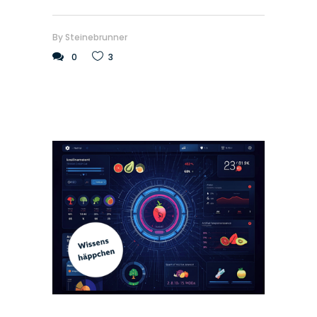
By
Steinebrunner
0
3