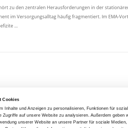
hört zu den zentralen Herausforderungen in der stationäre
t im Versorgungsalltag häufig fragmentiert. Im EMA-Vort
efizite
t Cookies
 Inhalte und Anzeigen zu personalisieren, Funktionen für sozia
he Akademie für
Tel. +49 (0) 761 70 40 20
e Zugriffe auf unsere Website zu analysieren. Außerdem geben w
ngsmedizin e.V.
info@daem.de
rwendung unserer Website an unsere Partner für soziale Medien
rafenstraße 11
www.daem.de