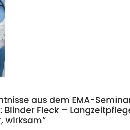
tnisse aus dem EMA-Seminar „
linder Fleck – Langzeitpflege
r, wirksam“