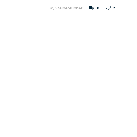
By
Steinebrunner
0
2