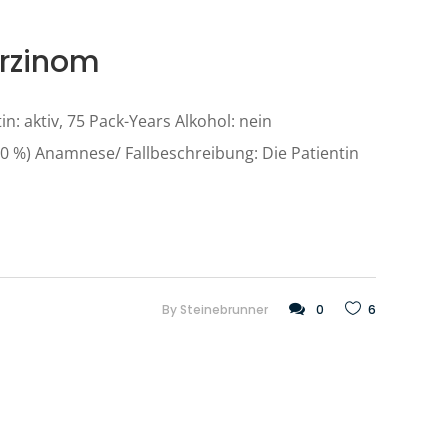
arzinom
n: aktiv, 75 Pack-Years Alkohol: nein
>10 %) Anamnese/ Fallbeschreibung: Die Patientin
By
Steinebrunner
0
6