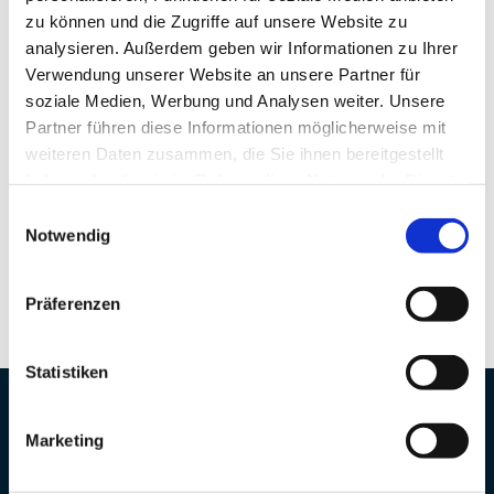
und dem Schweregrad von COVID-19
zu können und die Zugriffe auf unsere Website zu
analysieren. Außerdem geben wir Informationen zu Ihrer
Infektionen hindeuten. Um dies
Verwendung unserer Website an unsere Partner für
genauer
soziale Medien, Werbung und Analysen weiter. Unsere
Partner führen diese Informationen möglicherweise mit
Learn more
weiteren Daten zusammen, die Sie ihnen bereitgestellt
haben oder die sie im Rahmen Ihrer Nutzung der Dienste
gesammelt haben.
Einwilligungsauswahl
By
Raynor
Notwendig
0
1
Präferenzen
Statistiken
Marketing