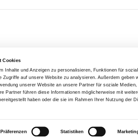
t Cookies
 Inhalte und Anzeigen zu personalisieren, Funktionen für sozia
he Akademie für
Tel. +49 (0) 761 70 40 20
e Zugriffe auf unsere Website zu analysieren. Außerdem geben w
ngsmedizin e.V.
info@daem.de
rwendung unserer Website an unsere Partner für soziale Medien
rafenstraße 11
www.daem.de
re Partner führen diese Informationen möglicherweise mit weite
2 Freiburg
ereitgestellt haben oder die sie im Rahmen Ihrer Nutzung der D
right -
Deutsche Akademie für Ernährungsmedizin e.V.
Präferenzen
Statistiken
Marketin