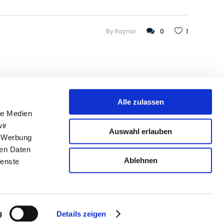
By
Raynor
0
1
Alle zulassen
le Medien
ir
Newsletter abonnieren
Auswahl erlauben
, Werbung
ren Daten
Ablehnen
ienste
Impressum
|
Datenschutz
|
AGB
g
Details zeigen