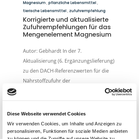
Magnesium
,
pflanzliche Lebensmittel
,
tierische Lebensmittel
,
zufuhrempfehlung
Korrigierte und aktualisierte
Zufuhrempfehlungen für das
Mengenelement Magnesium
Autor: Gebhardt In der 7.
Aktualisierung (6. Ergänzungslieferung)
zu den DACH-Referenzwerten für die
Nährstoffzufuhr der
deutschsprachigen Fachgesellschaften
für Ernährung aus Deutschland,
Österreich und der Schweiz, finden sich
Diese Webseite verwendet Cookies
auch Ausführungen zu den neu
Wir verwenden Cookies, um Inhalte und Anzeigen zu
definierten Schätzwerten für eine
personalisieren, Funktionen für soziale Medien anbieten
zu können und die Zugriffe auf unsere Website zu