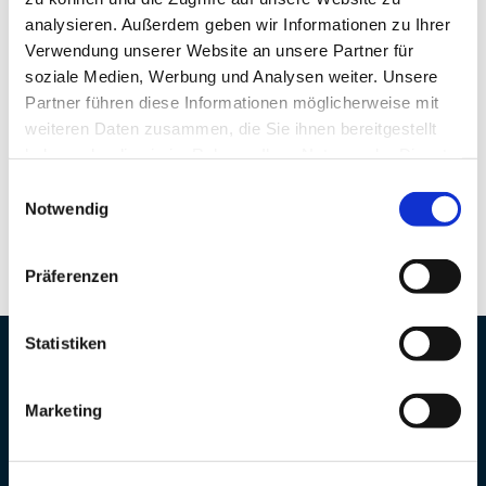
angemessene Magnesiumzufuhr. Im
analysieren. Außerdem geben wir Informationen zu Ihrer
vorliegenden Beitrag
Verwendung unserer Website an unsere Partner für
soziale Medien, Werbung und Analysen weiter. Unsere
Partner führen diese Informationen möglicherweise mit
Learn more
weiteren Daten zusammen, die Sie ihnen bereitgestellt
haben oder die sie im Rahmen Ihrer Nutzung der Dienste
By
Raynor
gesammelt haben.
Einwilligungsauswahl
0
0
Notwendig
Präferenzen
Statistiken
Marketing