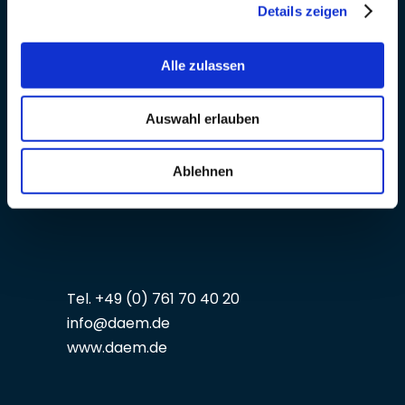
Details zeigen
Alle zulassen
Deutsche Akademie für
Auswahl erlauben
Ernährungsmedizin e.V.
Reichsgrafenstraße 11
Ablehnen
D-79102 Freiburg
Tel. +49 (0) 761 70 40 20
info@daem.de
www.daem.de