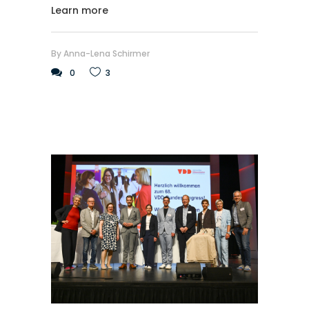
Learn more
By
Anna-Lena Schirmer
0
3