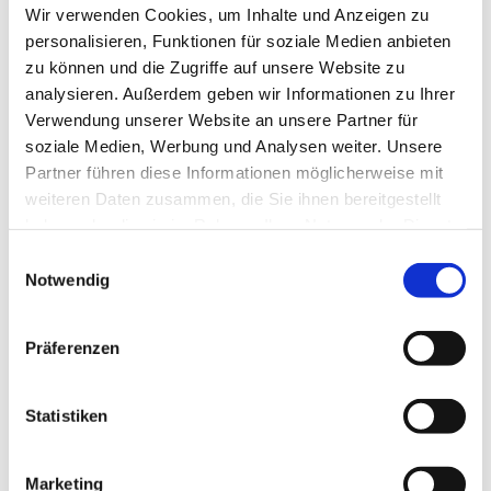
Wir verwenden Cookies, um Inhalte und Anzeigen zu
personalisieren, Funktionen für soziale Medien anbieten
zu können und die Zugriffe auf unsere Website zu
analysieren. Außerdem geben wir Informationen zu Ihrer
6. August 2024
Veranstaltungen
Verwendung unserer Website an unsere Partner für
Mangelernährung
soziale Medien, Werbung und Analysen weiter. Unsere
Malnutrition Awareness Week
Partner führen diese Informationen möglicherweise mit
2024
weiteren Daten zusammen, die Sie ihnen bereitgestellt
haben oder die sie im Rahmen Ihrer Nutzung der Dienste
gesammelt haben.
Am 11. – 15.11.2024 findet die
Einwilligungsauswahl
Notwendig
Malnutrition Awareness Week 2024
statt. Die deutschlandweite Aktion will
Präferenzen
für das Thema Mangelernährung und
ihre Folgen sensibilisieren und richtet
Statistiken
sich mit seinen Angeboten sowohl an
Fachkräfte und politische
Marketing