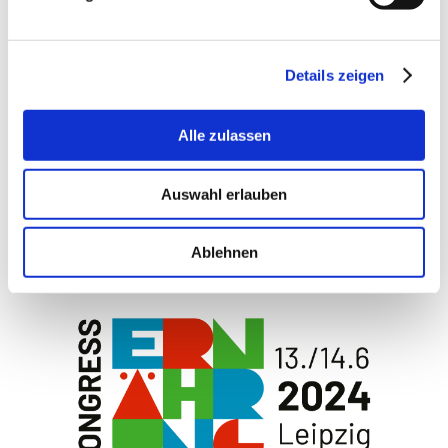
Entscheidungsträger*innen als auch an
Patient*innen und
Details zeigen
Learn more
Alle zulassen
By
Steinebrunner
Auswahl erlauben
0
0
Ablehnen