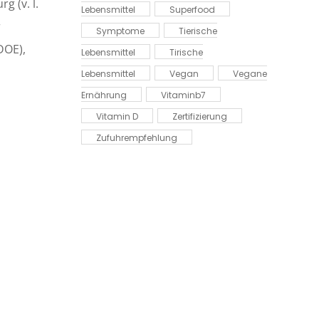
 (v. l.
Lebensmittel
Superfood
r
Symptome
Tierische
DOE),
Lebensmittel
Tirische
Lebensmittel
Vegan
Vegane
Ernährung
Vitaminb7
Vitamin D
Zertifizierung
Zufuhrempfehlung