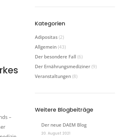
Kategorien
Adipositas
(2)
Allgemein
(43)
Der besondere Fall
(6)
Der Ernährungsmediziner
(9)
rkes
Veranstaltungen
(8)
Weitere Blogbeiträge
nds –
Der neue DAEM Blog
her
20. August 2021
medizin