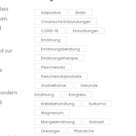
dass
Adipositas
Biotin
sen.
Chronische Entzündungen
d
COVID-19
Einrichtungen
Ernährung
Ernährungsberatung
nd zur
Ernährungstherapie
Fleischersatz
e
Fleischersatzprodukte
Gastrektomie
Gesunde
 sondern
Ernährung
Kongress
d
Krebsbehandlung
Kurkuma
Magnesium
Mangelernährung
Nutrizert
Onkologie
Pflanzliche