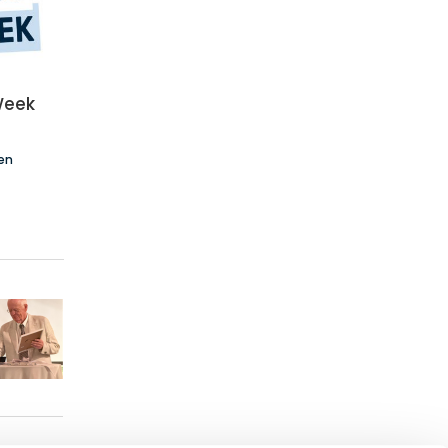
Week
en