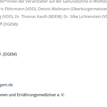
r*innen der Veranstalter auf der Genussbühne in Wolfsburg
), Iris Flöhrmann (VDD), Dennis Weilmann (Oberbürgermeiste
lig (VDD), Dr. Thomas Kauth (BDEM), Dr. Silke Lichtenstein (V
ff (DGEM))
V. (DGEM)
gem.de
nen und Ernährungsmediziner e. V.