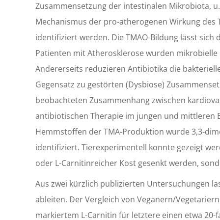
Zusammensetzung der intestinalen Mikrobiota, u
Mechanismus der pro-atherogenen Wirkung des 
identifiziert werden. Die TMAO-Bildung lässt sich
Patienten mit Atherosklerose wurden mikrobielle E
Andererseits reduzieren Antibiotika die bakteriell
Gegensatz zu gestörten (Dysbiose) Zusammensetzu
beobachteten Zusammenhang zwischen kardiovask
antibiotischen Therapie im jungen und mittleren 
Hemmstoffen der TMA-Produktion wurde 3,3-dimet
identifiziert. Tierexperimentell konnte gezeigt w
oder L-Carnitinreicher Kost gesenkt werden, son
Aus zwei kürzlich publizierten Untersuchungen la
ableiten. Der Vergleich von Veganern/Vegetariern
markiertem L-Carnitin für letztere einen etwa 2