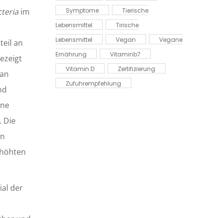
teria
im
Symptome
Tierische
Lebensmittel
Tirische
Lebensmittel
Vegan
Vegane
teil an
Ernährung
Vitaminb7
ezeigt
Vitamin D
Zertifizierung
kan
Zufuhrempfehlung
nd
ine
. Die
in
rhöhten
al der