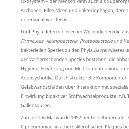
Ökosystem – der Mensch kann auch als Superorg
Archaeen, Pilze, Viren und Bakteriophagen, dere
untersucht worden ist.
Fünf Phyla determinieren im Wesentlichen die 
Firmicutes
,
Actinobacteria
,
Proteobacteria
und
Ve
bakteriellen Spezies zu den Phyla
Bacteroidetes
u
der vorherrschenden Spezies bestehen, die abhäng
Hygiene, Ernährung und Medikamenteneinnahme,
Antipsychotika. Durch strukturelle Komponenten 
Gefäßwandschäden über Interaktion mit spezialis
Einwirkung bioaktiver Stoffwechselprodukte, z.B.
Gallensäuren.
Zum ersten Mal wurde 1992 bei Teilnehmern der He
C.pneumoniae, in atherosklerotischen Plaques be