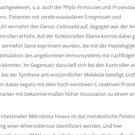
nachgewiesen, u.a. auch der Phyla
Firmicutes
und
Proteobac
ern. Patienten mit zerebrovaskulären Ereignissen und
Stuhl vermehrt den Genus
Collinsella
auf, dagegen war der An
trollen erhöht. Auf der funktionellen Ebene konnte dabei g
 vermehrt Gene exprimiert wurden, die mit der Peptidogly
 Stimulation des angeborenen Immunsystems mit nachfolge
 könnten. Im Gegensatz dazu ließ sich bei den Kontrollen e
ei der Synthese anti-entzündlicher Moleküle beteiligt sind
n dabei negativ mit dem hoch-sensitiven C-reaktiven Prote
smarker mit bekanntermaßen hoher Assoziation zu einem e
ntestinalen Mikrobiota hinaus ist das metabolische Potenzi
ung einer Atherosklerose identifiziert worden, und hier