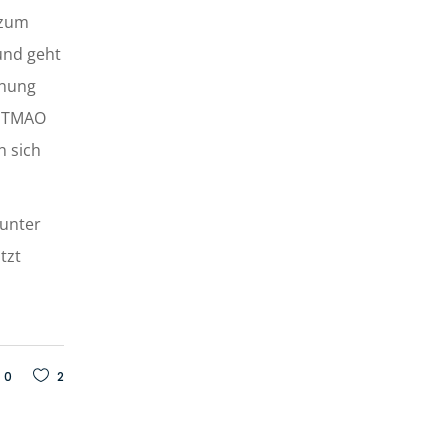
 zum
und geht
dnung
n TMAO
n sich
 unter
tzt
0
2