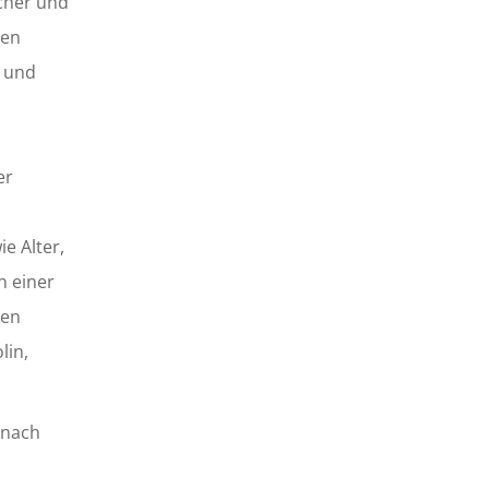
icher und
nen
n und
er
e Alter,
n einer
ven
lin,
 nach