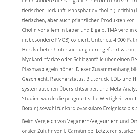
insbesondere die Fähigkeit zur Produktion von T
tierischer Herkunft. Phosphatidylcholin (Lecithin
tierischen, aber auch pflanzlichen Produkten vor.
Cholin vor allem in Leber und Eigelb. TMA wird 
insbesondere FMO3) oxidiert. Unter ca. 4.000 Pat
Herzkatheter-Untersuchung durchgeführt wurde, w
Myokardinfarkte oder Schlaganfälle über einen B
Plasmaspiegeln höher. Dieser Zusammenhang blieb 
Geschlecht, Raucherstatus, Blutdruck, LDL- und HD
systematischen Übersichtsarbeit und Meta-Analyse
Studien wurde die prognostische Wertigkeit von T
Betain) sowohl für kardiovaskuläre Ereignisse als 
Beim Vergleich von Veganern/Vegetariern und Omn
oraler Zufuhr von L-Carnitin bei Letzteren stärke