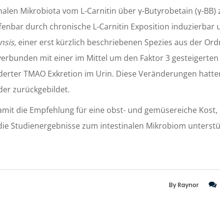
alen Mikrobiota vom L-Carnitin über γ-Butyrobetain (γ-BB)
ffenbar durch chronische L-Carnitin Exposition induzierbar 
nsis,
einer erst kürzlich beschriebenen Spezies aus der Or
verbunden mit einer im Mittel um den Faktor 3 gesteigerte
nderter TMAO Exkretion im Urin. Diese Veränderungen hatte
er zurückgebildet.
amit die Empfehlung für eine obst- und gemüsereiche Kost,
 die Studienergebnisse zum intestinalen Mikrobiom unterstü
By
Raynor