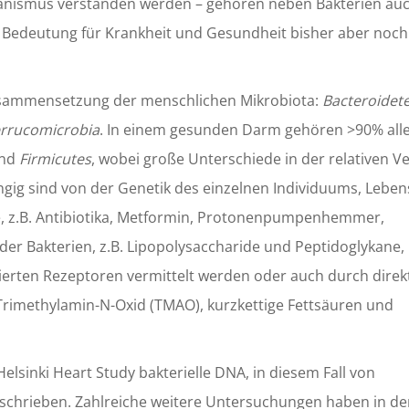
anismus verstanden werden – gehören neben Bakterien au
n Bedeutung für Krankheit und Gesundheit bisher aber noch
Zusammensetzung der menschlichen Mikrobiota:
Bacteroidet
rrucomicrobia
. In einem gesunden Darm gehören >90% all
nd
Firmicutes
, wobei große Unterschiede in der relativen Ve
ig sind von der Genetik des einzelnen Individuums, Lebens
 z.B. Antibiotika, Metformin, Protonenpumpenhemmer,
der Bakterien, z.B. Lipopolysaccharide und Peptidoglykane
ierten Rezeptoren vermittelt werden oder auch durch direk
 Trimethylamin-N-Oxid (TMAO), kurzkettige Fettsäuren und
lsinki Heart Study bakterielle DNA, in diesem Fall von
schrieben. Zahlreiche weitere Untersuchungen haben in de