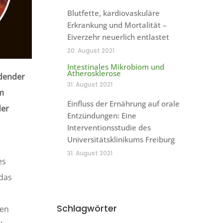
Blutfette, kardiovaskuläre
Erkrankung und Mortalität –
Eiverzehr neuerlich entlastet
20. August 2021
Intestinales Mikrobiom und
Atherosklerose
idender
31. August 2021
Im
Einfluss der Ernährung auf orale
der
Entzündungen: Eine
Interventionsstudie des
Universitätsklinikums Freiburg
31. August 2021
es
 das
Schlagwörter
xen