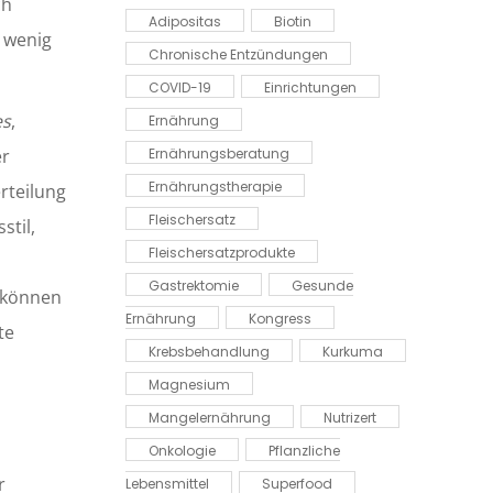
ch
Adipositas
Biotin
 wenig
Chronische Entzündungen
COVID-19
Einrichtungen
es
,
Ernährung
er
Ernährungsberatung
Ernährungstherapie
rteilung
Fleischersatz
stil,
Fleischersatzprodukte
Gastrektomie
Gesunde
, können
Ernährung
Kongress
te
Krebsbehandlung
Kurkuma
Magnesium
Mangelernährung
Nutrizert
Onkologie
Pflanzliche
r
Lebensmittel
Superfood