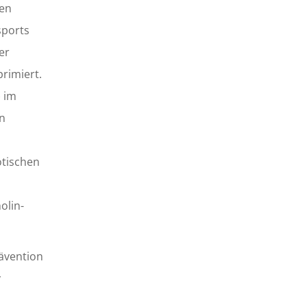
hen
sports
er
rimiert.
) im
n
otischen
olin-
rävention
v