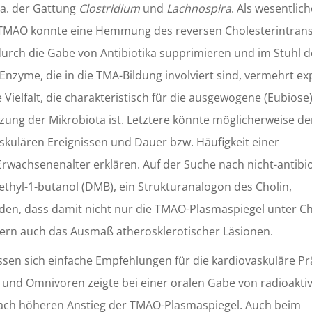
.a. der Gattung
Clostridium
und
Lachnospira
. Als wesentlic
TMAO konnte eine Hemmung des reversen Cholesterintran
 durch die Gabe von Antibiotika supprimieren und im Stuhl d
nzyme, die in die TMA-Bildung involviert sind, vermehrt exp
e Vielfalt, die charakteristisch für die ausgewogene (Eubiose
ng der Mikrobiota ist. Letztere könnte möglicherweise de
ulären Ereignissen und Dauer bzw. Häufigkeit einer
Erwachsenenalter erklären. Auf der Suche nach nicht-antibi
hyl-1-butanol (DMB), ein Strukturanalogon des Cholin,
erden, dass damit nicht nur die TMAO-Plasmaspiegel unter Ch
dern auch das Ausmaß atherosklerotischer Läsionen.
ssen sich einfache Empfehlungen für die kardiovaskuläre P
 und Omnivoren zeigte bei einer oralen Gabe von radioakti
0-fach höheren Anstieg der TMAO-Plasmaspiegel. Auch beim