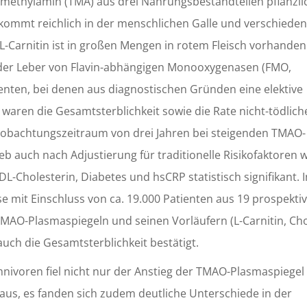
rimethylamin (TMA) aus drei Nahrungsbestandteilen pflanzl
) kommt reichlich in der menschlichen Galle und verschiede
 L-Carnitin ist in großen Mengen in rotem Fleisch vorhande
in der Leber von Flavin-abhängigen Monooxygenasen (FMO,
ienten, bei denen aus diagnostischen Gründen eine elektive
aren die Gesamtsterblichkeit sowie die Rate nicht-tödlich
eobachtungszeitraum von drei Jahren bei steigenden TMAO-
auch nach Adjustierung für traditionelle Risikofaktoren wi
L-Cholesterin, Diabetes und hsCRP statistisch signifikant. I
 mit Einschluss von ca. 19.000 Patienten aus 19 prospekti
MAO-Plasmaspiegeln und seinen Vorläufern (L-Carnitin, Cho
auch die Gesamtsterblichkeit bestätigt.
ivoren fiel nicht nur der Anstieg der TMAO-Plasmaspiegel
r aus, es fanden sich zudem deutliche Unterschiede in der