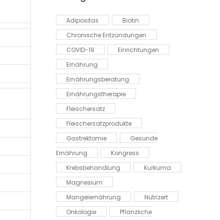
Adipositas
Biotin
Chronische Entzündungen
COVID-19
Einrichtungen
Ernährung
Ernährungsberatung
Ernährungstherapie
Fleischersatz
Fleischersatzprodukte
Gastrektomie
Gesunde
Ernährung
Kongress
Krebsbehandlung
Kurkuma
Magnesium
Mangelernährung
Nutrizert
Onkologie
Pflanzliche