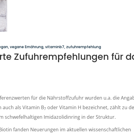
egan
,
vegane Ernährung
,
vitaminb7
,
zufuhrempfehlung
ierte Zufuhrempfehlungen für d
eferenzwerten für die Nährstoffzufuhr wurden u.a. die Anga
h auch als Vitamin B
oder Vitamin H bezeichnet, zählt zu d
7
 schwefelhaltigen Imidazolidinring in der Struktur.
iotin fanden Neuerungen im aktuellen wissenschaftlichen