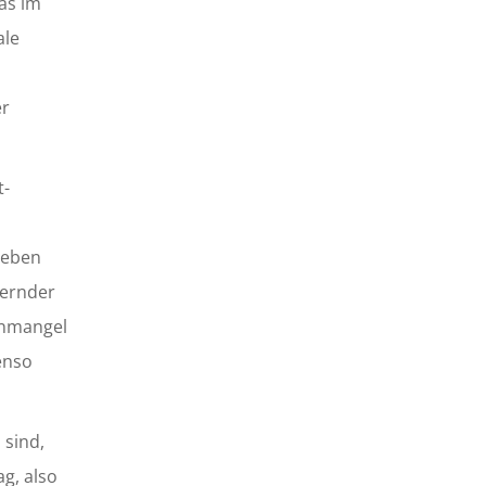
as im
ale
er
t-
Neben
uernder
inmangel
enso
 sind,
ag, also