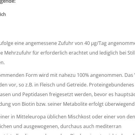
gende:
ich
mzufolge eine angemessene Zufuhr von 40 µg/Tag angenomm
e Mehrzufuhr für erforderlich erachtet und lediglich bei Sti
n.
 vorkommenden Form wird mit nahezu 100% angenommen. Das 
 vor, so z.B. in Fleisch und Getreide. Proteingebundenes 
easen und Peptidasen freigesetzt werden, bevor es hauptsäc
ng von Biotin bzw. seiner Metabolite erfolgt überwiegend 
einer in Mitteleuropa üblichen Mischkost oder einer von de
eichen und ausgewogenen, durchaus auch mediterran