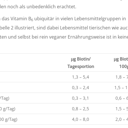
en noch als unbedenklich erachtet.
 das Vitamin B
ubiquitär in vielen Lebensmittelgruppen in
6
e 2 illustriert, sind dabei Lebensmittel tierischen wie au
ten und selbst bei rein veganer Ernährungsweise ist in kein
µg Biotin/
µg Biot
Tagesportion
100
1,3 – 5,4
1,8 – 
0,3 – 2,4
1,5 – 1
/Tag)
0,3 – 3,1
0,6 – 
0 g/Tag)
0,8 – 2,5
1,5 – 
00 g/Tag)
4,0 – 8,0
2,0 – 