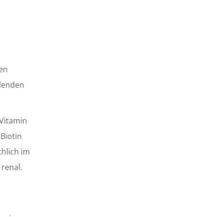
en
llenden
Vitamin
Biotin
hlich im
renal.
n