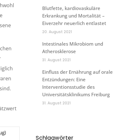
chwohl
Blutfette, kardiovaskuläre
ne
Erkrankung und Mortalität –
Eiverzehr neuerlich entlastet
ssene
20. August 2021
Intestinales Mikrobiom und
schen
Atherosklerose
r
31. August 2021
iglich
Einfluss der Ernährung auf orale
waren
Entzündungen: Eine
Interventionsstudie des
sind.
Universitätsklinikums Freiburg
31. August 2021
hätzwert
µg)
Schlagwörter