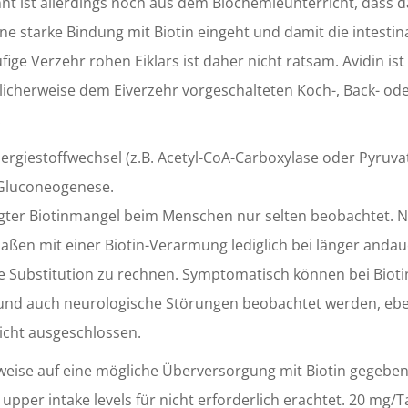
nnt ist allerdings noch aus dem Biochemieunterricht, dass d
e starke Bindung mit Biotin eingeht und damit die intestin
ge Verzehr rohen Eiklars ist daher nicht ratsam. Avidin ist
blicherweise dem Eiverzehr vorgeschalteten Koch-, Back- od
.
nergiestoffwechsel (z.B. Acetyl-CoA-Carboxylase oder Pyruva
 Gluconeogenese.
gter Biotinmangel beim Menschen nur selten beobachtet. 
aßen mit einer Biotin-Verarmung lediglich bei länger anda
e Substitution zu rechnen. Symptomatisch können bei Biot
nd auch neurologische Störungen beobachtet werden, eb
icht ausgeschlossen.
eise auf eine mögliche Überversorgung mit Biotin gegeben
pper intake levels für nicht erforderlich erachtet. 20 mg/T