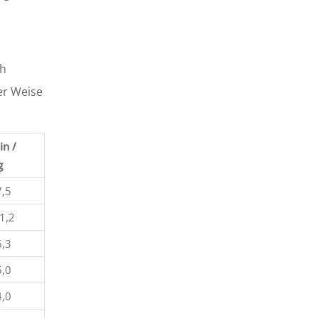
ch
er Weise
in /
g
7,5
1,2
6,3
5,0
4,0