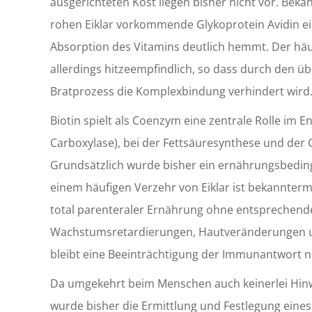
ausgerichteten Kost liegen bisher nicht vor. Beka
rohen Eiklar vorkommende Glykoprotein Avidin ein
Absorption des Vitamins deutlich hemmt. Der häufi
allerdings hitzeempfindlich, so dass durch den ü
Bratprozess die Komplexbindung verhindert wird
Biotin spielt als Coenzym eine zentrale Rolle im E
Carboxylase), bei der Fettsäuresynthese und der
Grundsätzlich wurde bisher ein ernährungsbedin
einem häufigen Verzehr von Eiklar ist bekannterm
total parenteraler Ernährung ohne entsprechend
Wachstumsretardierungen, Hautveränderungen u
bleibt eine Beeinträchtigung der Immunantwort n
Da umgekehrt beim Menschen auch keinerlei Hinw
wurde bisher die Ermittlung und Festlegung eines u