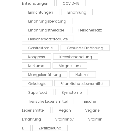
Entzündungen
COVID-19
Einrichtungen
Ernährung
Ernährungsberatung
Ernährungstherapie
Fleischersatz
Fleischersatzprodukte
Gastrektomie
Gesunde Ernährung
Kongress
Krebsbehandlung
Kurkuma
Magnesium
Mangelernährung
Nutrizert
Onkologie
Pflanzliche Lebensmittel
Superfood
Symptome
Tierische Lebensmittel
Tirische
Lebensmittel
Vegan
Vegane
Ernährung
Vitaminb7
Vitamin
D
Zertifizierung