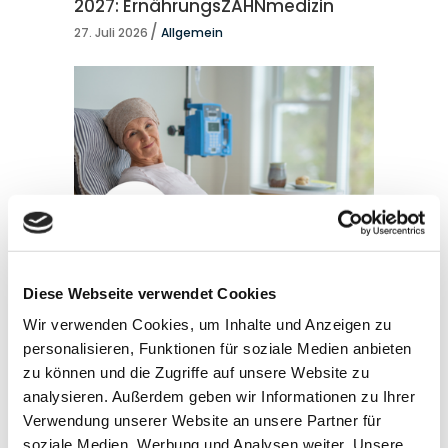
2027: ErnährungsZAHNmedizin
27. Juli 2026
Allgemein
Diese Webseite verwendet Cookies
Wissenshäppchen: Erkenntnisse
Wir verwenden Cookies, um Inhalte und Anzeigen zu
personalisieren, Funktionen für soziale Medien anbieten
aus dem EMA-Seminar „Neue S3-
zu können und die Zugriffe auf unsere Website zu
Leitlinie Klinische Ernährung in der
analysieren. Außerdem geben wir Informationen zu Ihrer
Onkologie“
Verwendung unserer Website an unsere Partner für
20. Juli 2026
Allgemein
soziale Medien, Werbung und Analysen weiter. Unsere