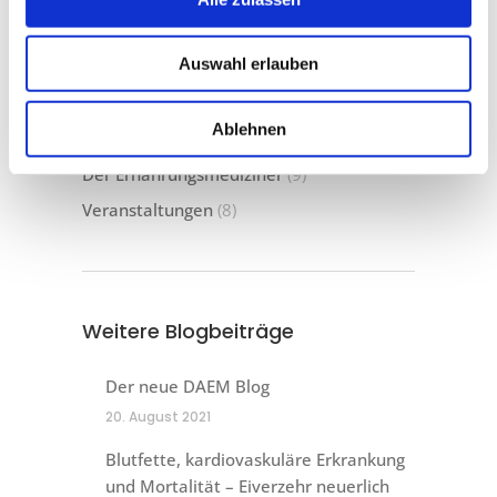
Kategorien
Auswahl erlauben
Adipositas
(2)
Allgemein
(43)
Ablehnen
Der besondere Fall
(6)
Der Ernährungsmediziner
(9)
Veranstaltungen
(8)
Weitere Blogbeiträge
Der neue DAEM Blog
20. August 2021
Blutfette, kardiovaskuläre Erkrankung
und Mortalität – Eiverzehr neuerlich